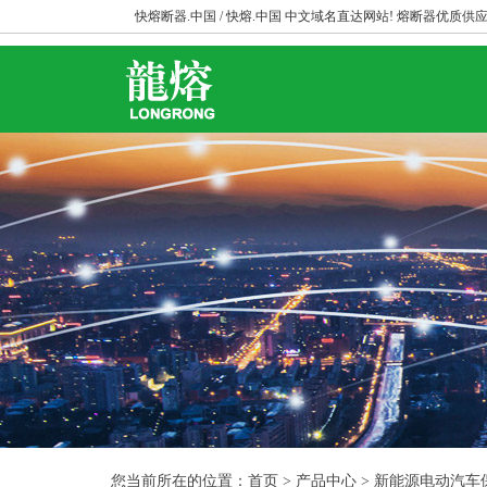
快熔断器.中国 / 快熔.中国 中文域名直达网站! 熔断器优质供应
您当前所在的位置：首页 > 产品中心 > 新能源电动汽