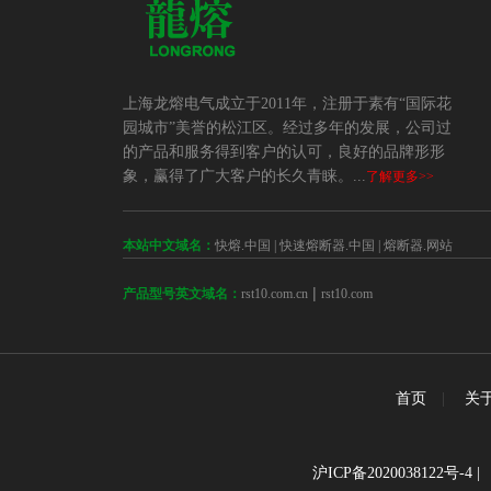
上海龙熔电气成立于2011年，注册于素有“国际花
园城市”美誉的松江区。经过多年的发展，公司过
的产品和服务得到客户的认可，良好的品牌形形
象，赢得了广大客户的长久青睐。...
了解更多>>
本站中文域名：
快熔.中国
|
快速熔断器.中国
|
熔断器.网站
 | 
rst10.com.cn
rst10.com
产品型号英文域名：
首页
|
关
沪ICP备2020038122号-4