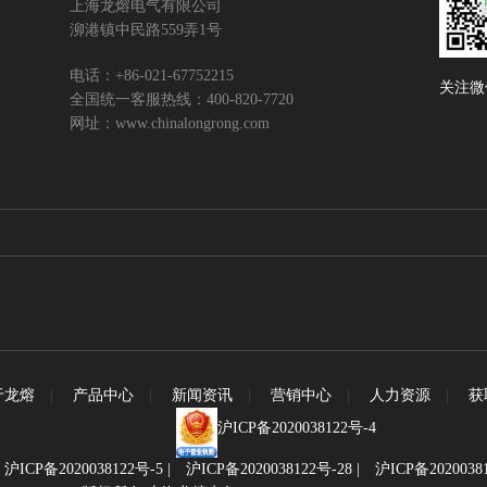
上海龙熔电气有限公司
泖港镇中民路559弄1号
电话：+86-021-67752215
关注微
全国统一客服热线：400-820-7720
网址：www.chinalongrong.com
于龙熔
|
产品中心
|
新闻资讯
|
营销中心
|
人力资源
|
获
沪ICP备2020038122号-4
|
沪ICP备2020038122号-5
|
沪ICP备2020038122号-28
|
沪ICP备2020038