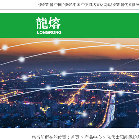
快熔断器.中国 / 快熔.中国 中文域名直达网站! 熔断器优质供应
您当前所在的位置：首页 > 产品中心 > 光伏太阳能保