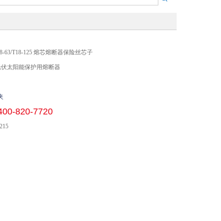
18-63/T18-125 熔芯熔断器保险丝芯子
 光伏太阳能保护用熔断器
夹
400-820-7720
215