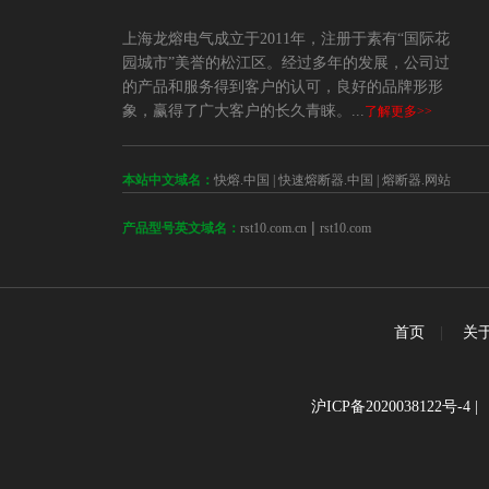
上海龙熔电气成立于2011年，注册于素有“国际花
园城市”美誉的松江区。经过多年的发展，公司过
的产品和服务得到客户的认可，良好的品牌形形
象，赢得了广大客户的长久青睐。...
了解更多>>
本站中文域名：
快熔.中国
|
快速熔断器.中国
|
熔断器.网站
 | 
rst10.com.cn
rst10.com
产品型号英文域名：
首页
|
关
沪ICP备2020038122号-4