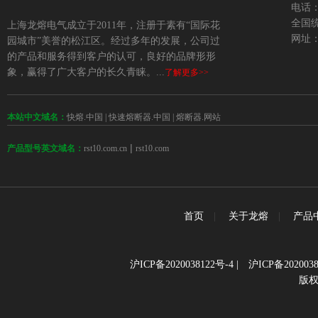
电话：+
全国统
上海龙熔电气成立于2011年，注册于素有“国际花
网址：w
园城市”美誉的松江区。经过多年的发展，公司过
的产品和服务得到客户的认可，良好的品牌形形
象，赢得了广大客户的长久青睐。...
了解更多>>
本站中文域名：
快熔.中国
|
快速熔断器.中国
|
熔断器.网站
 | 
rst10.com.cn
rst10.com
产品型号英文域名：
首页
|
关于龙熔
|
产品
沪ICP备2020038122号-4
|
沪ICP备2020038
版权所