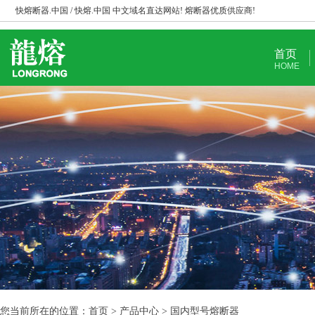
快熔断器.中国 / 快熔.中国 中文域名直达网站! 熔断器优质供应商!
首页
HOME
您当前所在的位置：首页 > 产品中心 > 国内型号熔断器