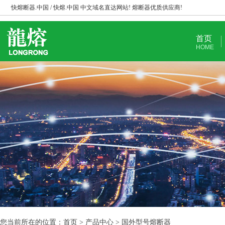
快熔断器.中国 / 快熔.中国 中文域名直达网站! 熔断器优质供应商!
首页
HOME
您当前所在的位置：首页 > 产品中心 > 国外型号熔断器