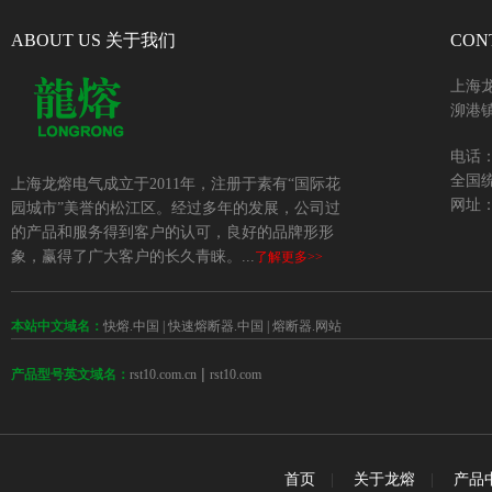
ABOUT US 关于我们
CON
上海
泖港镇
电话：+
全国统
上海龙熔电气成立于2011年，注册于素有“国际花
网址：w
园城市”美誉的松江区。经过多年的发展，公司过
的产品和服务得到客户的认可，良好的品牌形形
象，赢得了广大客户的长久青睐。...
了解更多>>
本站中文域名：
快熔.中国
|
快速熔断器.中国
|
熔断器.网站
 | 
rst10.com.cn
rst10.com
产品型号英文域名：
首页
|
关于龙熔
|
产品