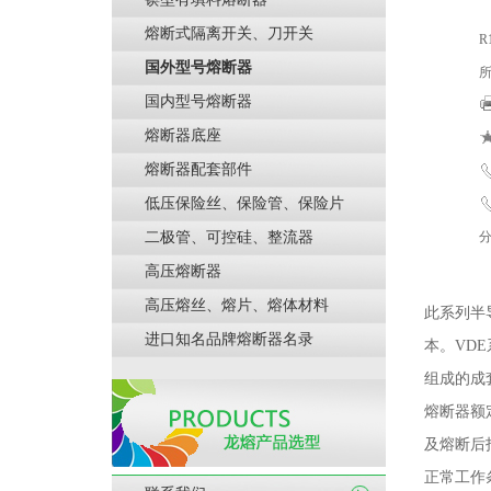
熔断式隔离开关、刀开关
R
国外型号熔断器
所
国内型号熔断器
熔断器底座
熔断器配套部件
低压保险丝、保险管、保险片
电
二极管、可控硅、整流器
高压熔断器
高压熔丝、熔片、熔体材料
此
系列半
进口知名品牌熔断器名录
本。VD
组成的成
熔断器额
及熔断后
正常工作