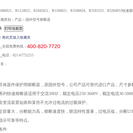
1086921、R1124925、R1045621、R1184921、R3186924、R5183553、R52849
属类别：产品 > 国外型号熔断器
将此页放入收藏夹
400-820-7720
全国免费热线：
话：021-67752215
分享：
导体器件保护用熔断器，原国外型号，公司产品可替代进口产品，尺寸参
E系列快速熔断器适用于交流
50HZ
，额定电压
250-3600V
，额定电流
30-500
套变流装置短路和某些不允许过电流的过载保护。
定容量
大，分断能力高，熔断速度快，限流特性显著，过电压低，分断
I2
指示可靠等特点。
条件
: