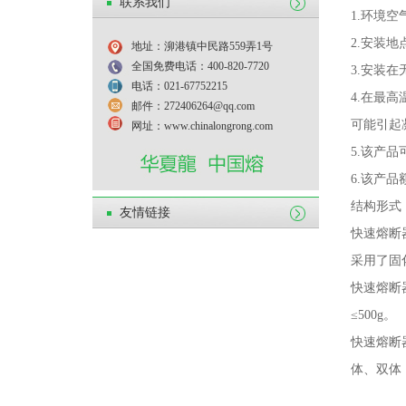
联系我们
1.
环境空
2.
安装地
地址：泖港镇中民路559弄1号
全国免费电话：400-820-7720
3.
安装在
电话：021-67752215
4.
在最高
邮件：272406264@qq.com
可能引起
网址：www.chinalongrong.com
5.
该产品
6.
该产品
结构形式
友情链接
快速熔断
采用了固
快速熔断
≤
500g
。
快速熔断
体、双体