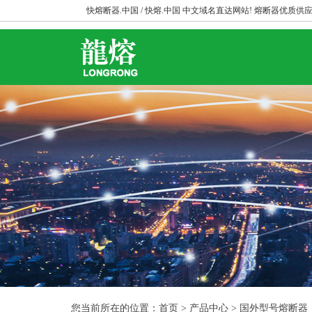
快熔断器.中国 / 快熔.中国 中文域名直达网站! 熔断器优质供应
您当前所在的位置：首页 > 产品中心 > 国外型号熔断器