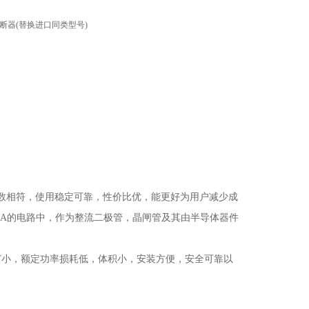
53快速熔断器(替换进口同类型号)
数相符，使用稳定可靠，性价比优，能更好为用户减少成
0A
的电路中，作为整流二极管，晶闸管及其由半导体器件
T
小，额定功率损耗低，体积小，安装方便，安全可靠以