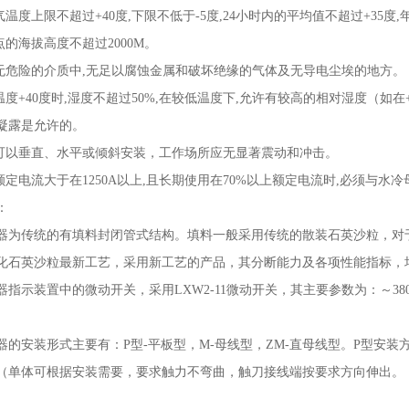
气温度上限不超过
+40
度
,
下限不低于
-5
度
,24
小时内的平均值不超过
+35
度
,
点的海拔高度不超过
2000M
。
无危险的介质中
,
无足以腐蚀金属和破坏绝缘的气体及无导电尘埃的地方。
温度
+40
度时
,
湿度不超过
50%,
在较低温度下
,
允许有较高的相对湿度（如在
凝露是允许的。
可以垂直、水平或倾斜安装，工作场所应无显著震动和冲击。
额定电流大于在
1250A
以上
,
且长期使用在
70%
以上额定电流时
,
必须与水冷
：
器为传统的有填料封闭管式结构。填料一般采用传统的散装石英沙粒，对
化石英沙粒最新工艺，采用新工艺的产品，其分断能力及各项性能指标，
器指示装置中的微动开关，采用
LXW2-11
微动开关，其主要参数为：～
38
器的安装形式主要有：
P
型
-
平板型，
M-
母线型，
ZM-
直母线型。
P
型安装
（单体可根据安装需要，要求触力不弯曲，触刀接线端按要求方向伸出。