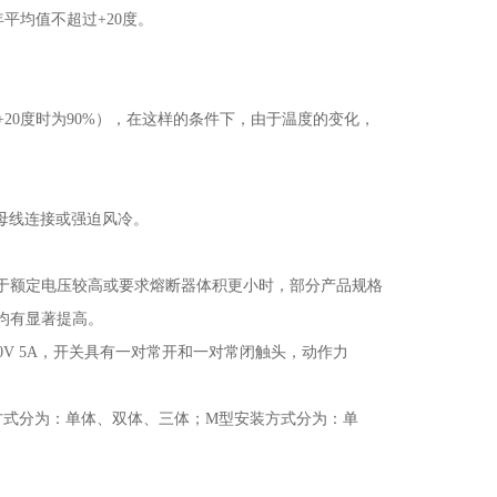
年平均值不超过
+20
度。
+20
度时为
90%
），在这样的条件下，由于温度的变化，
母线连接或强迫风冷。
于额定电压较高或要求熔断器体积更小时，部分产品规格
均有显著提高
。
0V 5A
，开关具有一对常开和一对常闭触头，动作力
方式分为：单体、双体、三体；
M
型安装方式分为：单