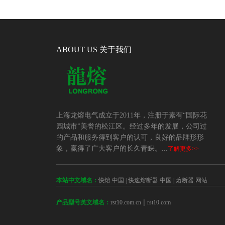
ABOUT US 关于我们
上海龙熔电气成立于2011年，注册于素有“国际花
园城市”美誉的松江区。经过多年的发展，公司过
的产品和服务得到客户的认可，良好的品牌形形
象，赢得了广大客户的长久青睐。...
了解更多>>
本站中文域名：
快熔.中国
|
快速熔断器.中国
|
熔断器.网站
 | 
rst10.com.cn
rst10.com
产品型号英文域名：