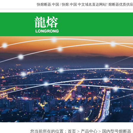
快熔断器.中国 / 快熔.中国 中文域名直达网站! 熔断器优质供应
您当前所在的位置：首页 > 产品中心 > 国内型号熔断器