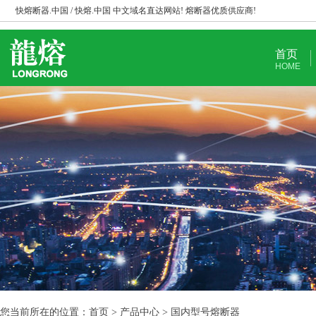
快熔断器.中国 / 快熔.中国 中文域名直达网站! 熔断器优质供应商!
首页
HOME
您当前所在的位置：首页 > 产品中心 > 国内型号熔断器