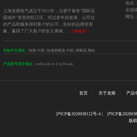
电话：+
全国统
上海龙熔电气成立于2011年，注册于素有“国际花
网址：w
园城市”美誉的松江区。经过多年的发展，公司过
的产品和服务得到客户的认可，良好的品牌形形
象，赢得了广大客户的长久青睐。...
了解更多>>
本站中文域名：
快熔.中国
|
快速熔断器.中国
|
熔断器.网站
 | 
rst10.com.cn
rst10.com
产品型号英文域名：
首页
|
关于龙熔
|
产品
沪ICP备2020038122号-4
|
沪ICP备2020038
版权所