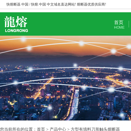
快熔断器.中国 / 快熔.中国 中文域名直达网站! 熔断器优质供应商!
首页
HOME
您当前所在的位置：首页 > 产品中心 > 方型有填料刀形触头熔断器