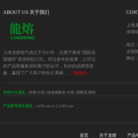
ABOUT US 关于我们
CON
上海
泖港镇
电话：+
全国统
上海龙熔电气成立于2011年，注册于素有“国际花
网址：w
园城市”美誉的松江区。经过多年的发展，公司过
的产品和服务得到客户的认可，良好的品牌形形
象，赢得了广大客户的长久青睐。...
了解更多>>
本站中文域名：
快熔.中国
|
快速熔断器.中国
|
熔断器.网站
 | 
rst10.com.cn
rst10.com
产品型号英文域名：
首页
|
关于龙熔
|
产品