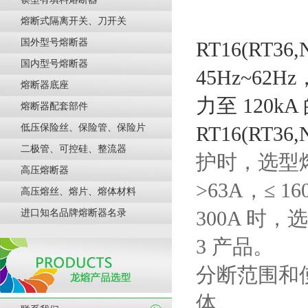
熔断式隔离开关、刀开关
国外型号熔断器
RT16(RT
国内型号熔断器
45Hz~62
熔断器底座
力至 120
熔断器配套部件
低压保险丝、保险管、保险片
RT16(
RT36,
二极管、可控硅、整流器
护时，选型熔断
高压熔断器
>63A，≤ 1
高压熔丝、熔片、熔体材料
300A 时，选
进口知名品牌熔断器名录
3 产品。
分断范围和
体。