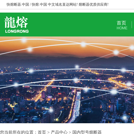
快熔断器.中国 / 快熔.中国 中文域名直达网站! 熔断器优质供应商!
首页
HOME
您当前所在的位置：首页 > 产品中心 > 国内型号熔断器