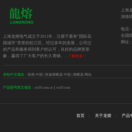
上海
泖港镇
电话：+
全国统
上海龙熔电气成立于2011年，注册于素有“国际花
网址：w
园城市”美誉的松江区。经过多年的发展，公司过
的产品和服务得到客户的认可，良好的品牌形形
象，赢得了广大客户的长久青睐。...
了解更多>>
本站中文域名：
快熔.中国
|
快速熔断器.中国
|
熔断器.网站
 | 
rst10.com.cn
rst10.com
产品型号英文域名：
首页
|
关于龙熔
|
产品