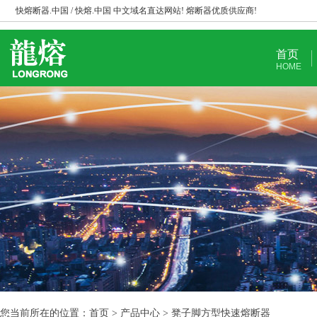
快熔断器.中国 / 快熔.中国 中文域名直达网站! 熔断器优质供应商!
首页
HOME
您当前所在的位置：首页 > 产品中心 > 凳子脚方型快速熔断器