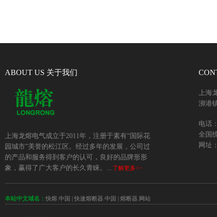
ABOUT US 关于我们
CON
上海
泖港镇
电话：+
全国统
上海龙熔电气成立于2011年，注册于素有“国际花
网址：w
园城市”美誉的松江区。经过多年的发展，公司过
的产品和服务得到客户的认可，良好的品牌形形
象，赢得了广大客户的长久青睐。...
了解更多>>
本站中文域名：
快熔.中国
|
快速熔断器.中国
|
熔断器.网站