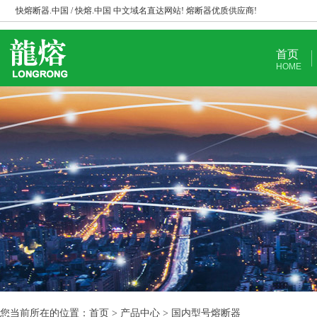
快熔断器.中国 / 快熔.中国 中文域名直达网站! 熔断器优质供应商!
首页
HOME
您当前所在的位置：首页 > 产品中心 > 国内型号熔断器