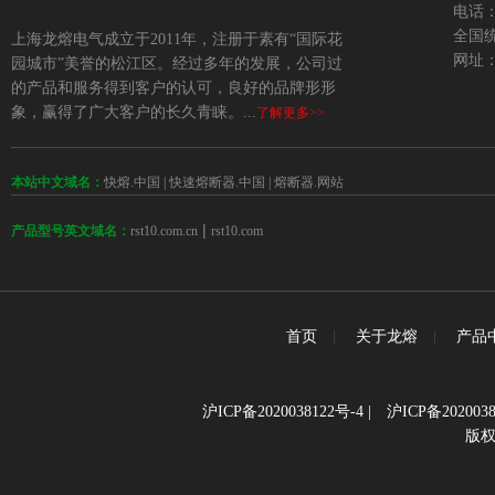
电话：+
全国统
上海龙熔电气成立于2011年，注册于素有“国际花
网址：w
园城市”美誉的松江区。经过多年的发展，公司过
的产品和服务得到客户的认可，良好的品牌形形
象，赢得了广大客户的长久青睐。...
了解更多>>
本站中文域名：
快熔.中国
|
快速熔断器.中国
|
熔断器.网站
 | 
rst10.com.cn
rst10.com
产品型号英文域名：
首页
|
关于龙熔
|
产品
沪ICP备2020038122号-4
|
沪ICP备2020038
版权所