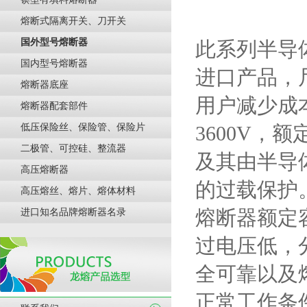
熔断式隔离开关、刀开关
国外型号熔断器
此
系列半导
国内型号熔断器
进口产品，
熔断器底座
用户减少成
熔断器配套部件
低压保险丝、保险管、保险片
3600V
，额
二极管、可控硅、整流器
及其由半导
高压熔断器
的过载保护
高压熔丝、熔片、熔体材料
熔断器额定
进口知名品牌熔断器名录
过电压低，
全可靠以及
正常工作条