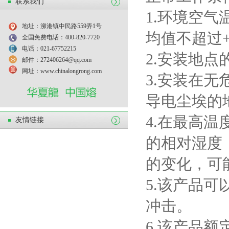
联系我们
1.
环境空气
地址：泖港镇中民路559弄1号
均值不超过
全国免费电话：400-820-7720
电话：021-67752215
2.
安装地点
邮件：272406264@qq.com
网址：www.chinalongrong.com
3.
安装在无
导电尘埃的
4.
在最高温
友情链接
的相对湿度
的变化，可
5.
该产品可
冲击。
6.
该产品额