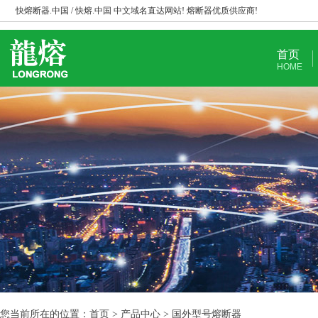
快熔断器.中国 / 快熔.中国 中文域名直达网站! 熔断器优质供应商!
首页
HOME
您当前所在的位置：首页 > 产品中心 > 国外型号熔断器