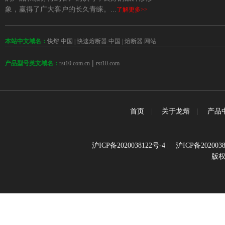
象，赢得了广大客户的长久青睐。...
了解更多>>
本站中文域名：
快熔.中国
|
快速熔断器.中国
|
熔断器.网站
 | 
rst10.com.cn
rst10.com
产品型号英文域名：
首页
|
关于龙熔
|
产品
沪ICP备2020038122号-4
|
沪ICP备2020038
版权所